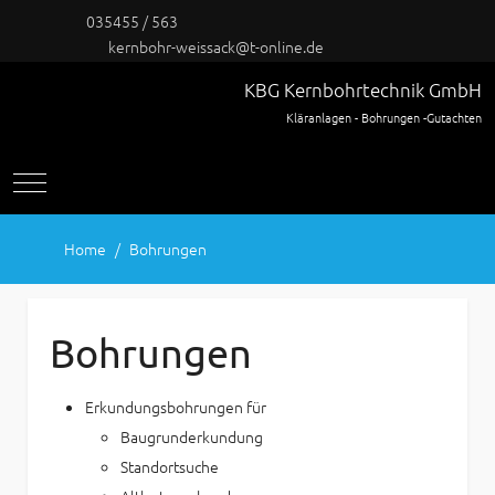
035455 / 563
kernbohr-weissack@t-online.de
KBG Kernbohrtechnik GmbH
Kläranlagen - Bohrungen -Gutachten
Mobile Menu Toggle
Home
Bohrungen
Bohrungen
Erkundungsbohrungen für
Baugrunderkundung
Standortsuche